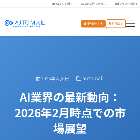
配信エンジンOEM
Automail導入の流れ
自社ブランドで運用
資料を請求する
無料で試す
automail
2026年2月6日
AI業界の最新動向：
2026年2月時点での市
場展望