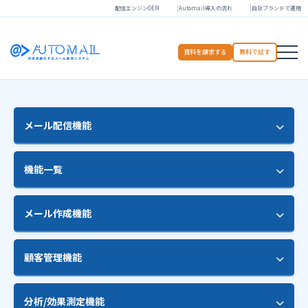
配信エンジンOEM
Automail導入の流れ
自社ブランドで運用
資料を請求する
無料で試す
メール配信機能
HTMLメール配信
機能一覧
予約配信
HTMLエディタ
メール作成機能
マルチパート配信
セグメント配信
多言語配信
差し込み機能
顧客管理機能
ステップメール配信
暗号化メール対応（STARTTLS）
テンプレート
開封チェック
データの一括登録、書き出し
分析/効果測定機能
添付ファイル配信
ガイド機能