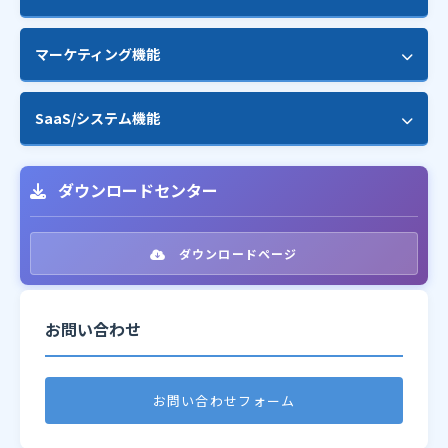
登録・解除フォーム
企業リストダウンロード
一斉配信
プリヘッダー設定
クリックカウント
マーケティング機能
メール配信レポート
API連携
パーソナライズ配信
ドラッグ&ドロップビルダー
配信エラー解析・自動処理
独自ドメイン設定
空メール登録・解除
シナリオメール
SaaS/システム機能
OpenAI連携（AI文章生成）
顧客のリスト化
SMTPサーバー追加設定
マイページ機能
メモリー配信
コンバージョン計測機能
マルチテナント対応
メールアドレス事前調査
タグ管理
フォーム作成
ダウンロードセンター
効果測定別ランキング
プラン管理（顧客別制限）
カスタムフィールド
トリガーメール
開封率・クリック率レポート
サブスクリプション管理
ダウンロードページ
ブラックリスト管理
フォローメール
地域別レポート（地図表示）
ロール・権限管理
リスト管理（複数リスト）
ステータス自動変更
お問い合わせ
リアルタイムダッシュボード
GDPR対応
ポップアップ機能
CSVエクスポート
REST API
ワークフロービルダー
お問い合わせフォーム
Webhook連携