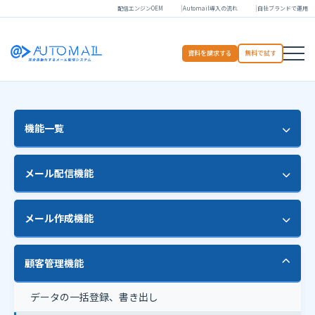
配信エンジンOEM
Automail導入の流れ
自社ブランドで運用
資料を請求する
無料で試す
機能一覧
HTMLエディタ
メール配信機能
セグメント配信
HTMLメール配信
メール作成機能
ステップメール配信
予約配信
開封チェック
差し込み機能
顧客管理機能
マルチパート配信
登録・解除フォーム
テンプレート
多言語配信
データの一括登録、書き出し
メール配信レポート
ガイド機能