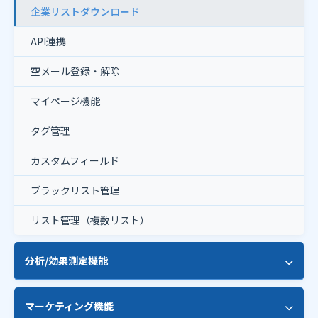
暗号化メール対応（STARTTLS）
企業リストダウンロード
独自ドメイン設定
プリヘッダー設定
添付ファイル配信
API連携
SMTPサーバー追加設定
ドラッグ&ドロップビルダー
一斉配信
空メール登録・解除
メールアドレス事前調査
OpenAI連携（AI文章生成）
パーソナライズ配信
マイページ機能
タグ管理
カスタムフィールド
ブラックリスト管理
リスト管理（複数リスト）
分析/効果測定機能
クリックカウント
マーケティング機能