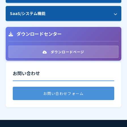
配信エラー解析・自動処理
シナリオメール
SaaS/システム機能
顧客のリスト化
メモリー配信
コンバージョン計測機能
マルチテナント対応
フォーム作成
ダウンロードセンター
効果測定別ランキング
プラン管理（顧客別制限）
トリガーメール
開封率・クリック率レポート
サブスクリプション管理
ダウンロードページ
フォローメール
地域別レポート（地図表示）
ロール・権限管理
ステータス自動変更
お問い合わせ
リアルタイムダッシュボード
GDPR対応
ポップアップ機能
CSVエクスポート
REST API
ワークフロービルダー
お問い合わせフォーム
Webhook連携
WooCommerce連携