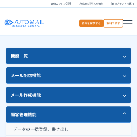
配信エンジンOEM
Automail導入の流れ
自社ブランドで運用
資料を請求する
無料で試す
機能一覧
HTMLエディタ
メール配信機能
セグメント配信
HTMLメール配信
メール作成機能
ステップメール配信
予約配信
開封チェック
差し込み機能
顧客管理機能
マルチパート配信
登録・解除フォーム
テンプレート
多言語配信
データの一括登録、書き出し
メール配信レポート
ガイド機能