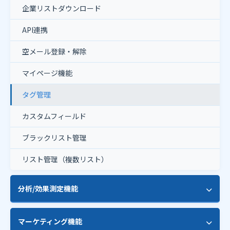
暗号化メール対応（STARTTLS）
企業リストダウンロード
独自ドメイン設定
プリヘッダー設定
添付ファイル配信
API連携
SMTPサーバー追加設定
ドラッグ&ドロップビルダー
一斉配信
空メール登録・解除
メールアドレス事前調査
OpenAI連携（AI文章生成）
パーソナライズ配信
マイページ機能
タグ管理
カスタムフィールド
ブラックリスト管理
リスト管理（複数リスト）
分析/効果測定機能
クリックカウント
マーケティング機能