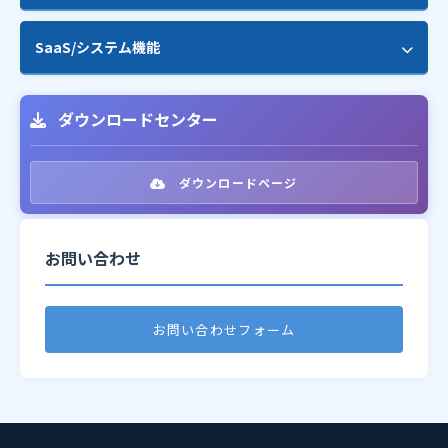
配信エラー解析・自動処理
シナリオメール
SaaS/システム機能
顧客のリスト化
メモリー配信
コンバージョン計測機能
マルチテナント対応
フォーム作成
ダウンロードセンター
効果測定別ランキング
プラン管理（顧客別制限）
トリガーメール
開封率・クリック率レポート
サブスクリプション管理
ダウンロードページ
フォローメール
地域別レポート（地図表示）
ロール・権限管理
ステータス自動変更
お問い合わせ
リアルタイムダッシュボード
GDPR対応
ポップアップ機能
CSVエクスポート
REST API
ワークフロービルダー
お問い合わせフォーム
Webhook連携
WooCommerce連携