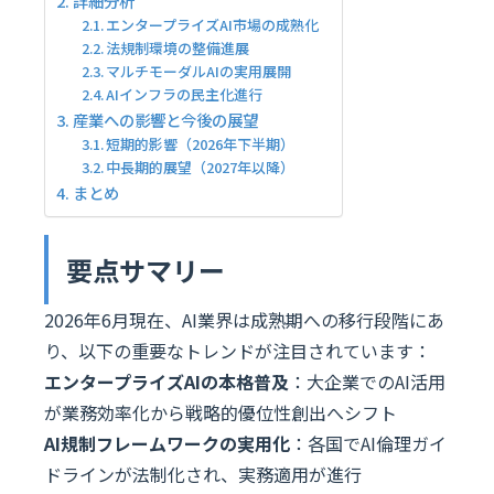
詳細分析
エンタープライズAI市場の成熟化
法規制環境の整備進展
マルチモーダルAIの実用展開
AIインフラの民主化進行
産業への影響と今後の展望
短期的影響（2026年下半期）
中長期的展望（2027年以降）
まとめ
要点サマリー
2026年6月現在、AI業界は成熟期への移行段階にあ
り、以下の重要なトレンドが注目されています：
エンタープライズAIの本格普及
：大企業でのAI活用
が業務効率化から戦略的優位性創出へシフト
AI規制フレームワークの実用化
：各国でAI倫理ガイ
ドラインが法制化され、実務適用が進行