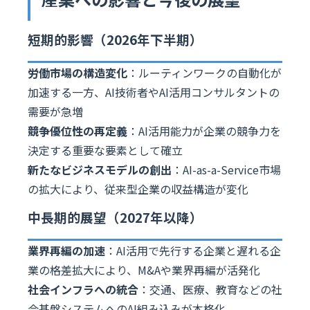
短期的影響（2026年下半期）
労働市場の構造変化
：ルーティンワークの自動化が
加速する一方、AI技術者やAI活用コンサルタントの
需要が急増
競争優位性の再定義
：AI活用能力が企業の競争力を
決定する重要な要素として確立
新たなビジネスモデルの創出
：AI-as-a-Service市場
の拡大により、従来型企業の収益構造が変化
中長期的展望（2027年以降）
業界再編の加速
：AI活用で先行する企業と遅れる企
業の格差拡大により、M&Aや業界再編が活発化
社会インフラへの統合
：交通、医療、教育などの社
会基盤システムへのAI組み込みが本格化