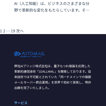
AI（人工知能）は、ビジネスのさまざまな分
野で革新的な変化をもたらしています。そ…
1
2
…
19
次へ
投
稿
の
ペ
弊社AIブリッジ株式会社は、量子もつれ理論を応用した
ー
革新的通信技術「1DALLMAIL」を開発しております。従
来技術では不可能とされていた「同一ドメインでの複数
ジ
メールサーバー統合運用」を世界で初めて実現し、特許
出願を完了いたしました。
送
り
サービス