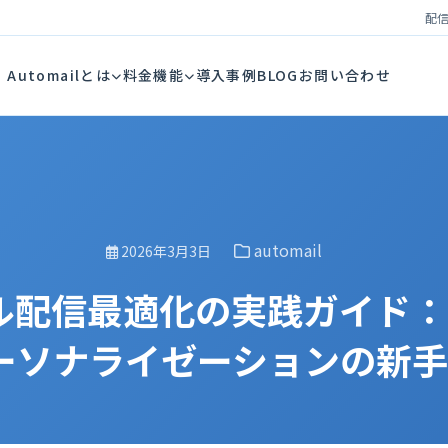
配信
Automailとは
料金
機能
導入事例
BLOG
お問い合わせ
automail
2026年3月3日
ール配信最適化の実践ガイド
ーソナライゼーションの新手