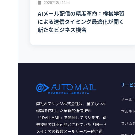
2026年2月11日
AIメール配信の精度革命：機械学習
による送信タイミング最適化が開く
新たなビジネス機会
サービ
メール
弊社AIブリッジ株式会社は、量子もつれ
理論を応用した革新的通信技術
マルチ
「1DALLMAIL」を開発しております。従
スパム
来技術では不可能とされていた「同一ド
メインでの複数メールサーバー統合運