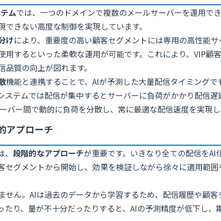
ステム
では、一つのドメインで複数のメールサーバーを運用でき
現できない高度な制御を実現しています。
分け
により、重要度の高い顧客セグメントには専用の高性能サ
使用するといった柔軟な運用が可能です。これにより、VIP顧
信品質の向上が図れます。
散
機能と連携することで、AIが予測した大量配信タイミングで
システムでは配信が集中するとサーバーに負荷がかかり配信遅
複数サーバー間で動的に負荷を分散し、常に最適な配信速度を実現
的アプローチ
は、
段階的なアプローチ
が重要です。いきなり全ての配信をAI
客セグメントから開始し、効果を検証しながら徐々に適用範囲
ません。AIは過去のデータから学習するため、配信履歴や顧客
ったり、量が不十分だったりすると、AIの予測精度が低下し、