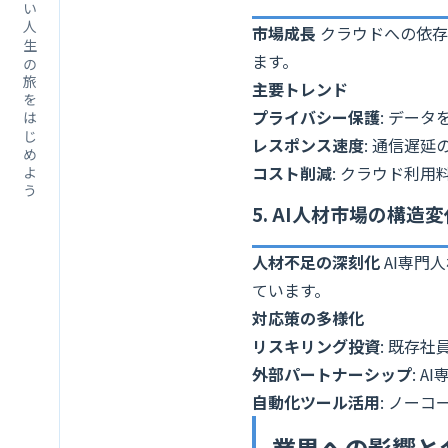
あなたの新しい人生の旅をはじめよう
市場成長
クラウドへの依存
ます。
主要トレンド
プライバシー保護
: デー
レスポンス速度
: 通信遅
コスト削減
: クラウド利用
5. AI人材市場の構造変
人材不足の深刻化
AI専門
ています。
対応策の多様化
リスキリング投資
: 既存社
外部パートナーシップ
: 
自動化ツール活用
: ノー
業界への影響と