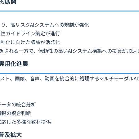
際的展開
施行により、高リスクAIシステムへの規制が強化
安全性ガイドライン策定が進行
の法制化に向けた議論が活発化
想される一方で、信頼性の高いAIシステム構築への投資が加速
の実用化進展
スト、画像、音声、動画を統合的に処理するマルチモーダルA
データの統合分析
情報の複合判断
に応じた多様な教材提供
の普及拡大