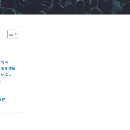
速
的展開
の実用化進展
普及拡大
化
）
以降）