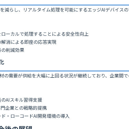
を減らし、リアルタイム処理を可能にするエッジAIデバイス
タをローカルで処理することによる安全性向上
延の解消による即座の応答実現
料の削減効果
化
人材の需要が供給を大幅に上回る状況が継続しており、企業間
員のAIスキル習得支援
AI専門企業との戦略的提携
コード・ローコードAI開発環境の導入
今後の展望