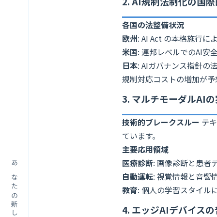
2. AI規制法制化の国
各国の法整備状況
欧州
: AI Act の本格
米国
: 連邦レベルでのAI
日本
: AIガバナンス指針
規制対応コストの増加が予
3. マルチモーダルAI
技術的ブレークスルー
テキ
ています。
主要応用領域
医療診断
: 画像診断と患者
自動運転
: 視覚情報と音響
教育
: 個人の学習スタイル
4. エッジAIデバイス