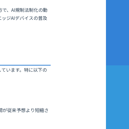
方で、AI規制法制化の動
ッジAIデバイスの普及
。
上しています。特に以下の
間が従来予想より短縮さ