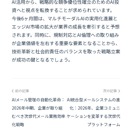
AI活用から、戦略的な競争優位性確立のためのAI投
資へと視点を転換することが求められています。
今後6ヶ月間は、マルチモーダルAIの実用化進展と
エッジAI市場の拡大が業界の成長を牽引すると予想
されます。同時に、規制対応とAI倫理への取り組み
が企業価値を左右する重要な要素となることから、
技術革新と社会的責任のバランスを取った戦略立案
が成功の鍵となるでしょう。
前の記事
次の記事
AIメール管理の自動化革命：
AI統合型メールシステムの進
2026年中期、企業が取り組
化：2026年、企業コミュニ
むべき次世代メール業務効率
ケーションを変革する次世代
化戦略
プラットフォーム